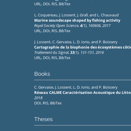
URL
,
DOI
,
RIS
,
BibTex
L. Coquereau
,
J. Lossent
,
J. Grall
, and
L. Chauvaud
Marine soundscape shaped by fishing activity
Royal Society Open Science,
4
(1), 160606, 2017
URL
,
DOI
,
RIS
,
BibTex
J. Lossent
,
C. Gervaise
,
L. D. Iorio
, and
P. Boissery
Cartographie de la biophonie des écosystèmes côti
Traitement du Signal,
33
(1), 131-151, 2016
URL
,
DOI
,
RIS
,
BibTex
Books
C. Gervaise
,
J. Lossent
,
L. D. Iorio
, and
P. Boissery
Réseau CALME Caractérisation Acoustique du Littora
2018
DOI
,
RIS
,
BibTex
Theses