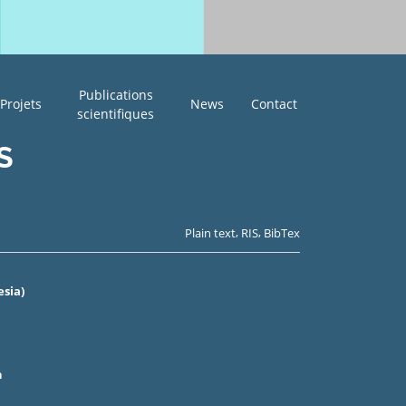
Publications
Projets
News
Contact
scientifiques
S
,
,
Plain text
RIS
BibTex
esia)
n