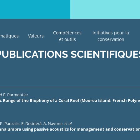
Compétences
Initiatives pour la
matiques
Valeurs
et outils
conservation
PUBLICATIONS SCIENTIFIQUE
nd
E. Parmentier
 Range of the Biophony of a Coral Reef (Moorea Island, French Polyn
P. Panzalis
,
E. Desiderà
,
A. Navone
,
et al.
aena umbra using passive acoustics for management and conservatio