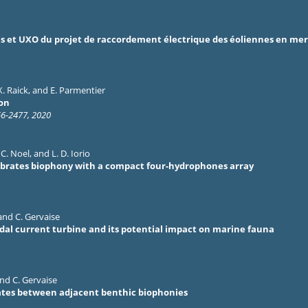
es et UXO du projet de raccordement électrique des éoliennes en mer 
X. Raick
, and
E. Parmentier
on
66-2477, 2020
,
C. Noel
, and
L. D. Iorio
ebrates biophony with a compact four-hydrophones array
 and
C. Gervaise
idal current turbine and its potential impact on marine fauna
and
C. Gervaise
nates between adjacent benthic biophonies