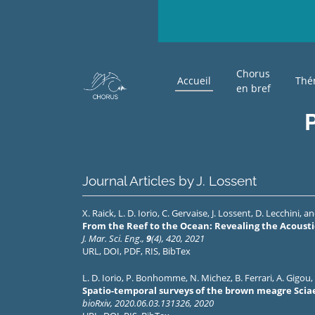
Chorus
Accueil
Thé
en bref
Journal Articles by J. Lossent
X. Raick
,
L. D. Iorio
,
C. Gervaise
,
J. Lossent
,
D. Lecchini
, a
From the Reef to the Ocean: Revealing the Acoustic
J. Mar. Sci. Eng.,
9
(4), 420, 2021
URL
,
DOI
,
PDF
,
RIS
,
BibTex
L. D. Iorio
,
P. Bonhomme
,
N. Michez
,
B. Ferrari
,
A. Gigou
,
Spatio-temporal surveys of the brown meagre Sci
bioRxiv, 2020.06.03.131326, 2020