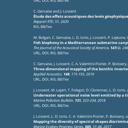
URL
,
DOI
,
RIS
,
BibTex
C. Gervaise
and
J. Lossent
Étude des effets acoustiques des levés géophysiqu
Rapport RTE, 51, 2020
RIS
,
BibTex
M. Bolgan
,
C. Gervaise
,
L. D. Iorio
,
J. Lossent
,
P. Lejeune
,
Fish biophony in a Mediterranean submarine cany
The Journal of the Acoustical Society of America,
147
(4), 24
URL
,
DOI
,
RIS
,
BibTex
C. Gervaise
,
J. Lossent
,
C. A. Valentini-Poirier
,
P. Boissery
Three-dimensional mapping of the benthic invert
Applied Acoustics,
148
, 175-193, 2019
URL
,
DOI
,
RIS
,
BibTex
J. Lossent
,
M. Lejart
,
T. Folegot
,
D. Clorennec
,
L. D. Iorio
,
Underwater operational noise level emitted by a t
Marine Pollution Bulletin,
131
, 323-334, 2018
URL
,
DOI
,
RIS
,
BibTex
J. Lossent
,
L. D. Iorio
,
C. A. Valentini-Poirier
,
P. Boissery
, 
Mapping the diversity of spectral shapes discrimi
Marine Ecology Progress Series,
585
, 31-48, 2017