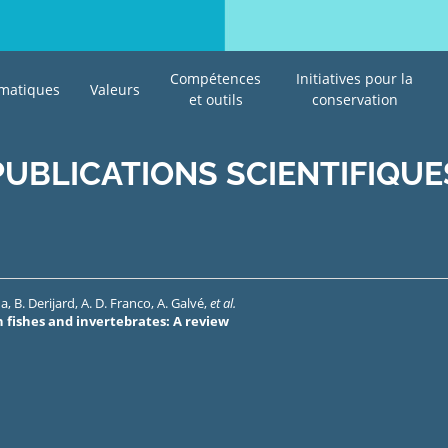
Compétences
Initiatives pour la
matiques
Valeurs
et outils
conservation
PUBLICATIONS SCIENTIFIQUE
da
,
B. Derijard
,
A. D. Franco
,
A. Galvé
,
et al.
 fishes and invertebrates: A review