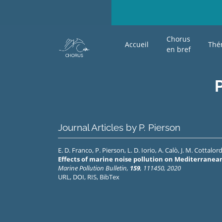
Chorus
Accueil
Thé
en bref
Journal Articles by P. Pierson
E. D. Franco
,
P. Pierson
,
L. D. Iorio
,
A. Calò
,
J. M. Cottalor
Effects of marine noise pollution on Mediterranean
Marine Pollution Bulletin,
159
, 111450, 2020
URL
,
DOI
,
RIS
,
BibTex